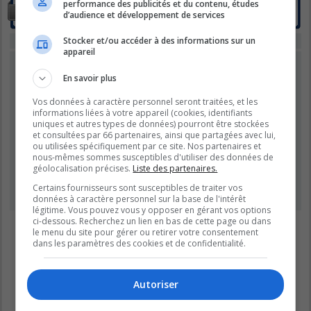
performance des publicités et du contenu, études
LES RALLYES
d’audience et développement de services
Sujets :
53
Stocker et/ou accéder à des informations sur un
Vous ne pouvez pas voir ou consulter les sujets de ce forum.
appareil
CONNEXION
•
INSCRIPTION
En savoir plus
Nom d’utilisateur :
Vos données à caractère personnel seront traitées, et les
informations liées à votre appareil (cookies, identifiants
Mot de passe :
uniques et autres types de données) pourront être stockées
et consultées par 66 partenaires, ainsi que partagées avec lui,
ou utilisées spécifiquement par ce site. Nos partenaires et
Se souvenir de moi
nous-mêmes sommes susceptibles d'utiliser des données de
Masquer ma présence lors de cette session
géolocalisation précises.
Liste des partenaires.
Certains fournisseurs sont susceptibles de traiter vos
données à caractère personnel sur la base de l'intérêt
légitime. Vous pouvez vous y opposer en gérant vos options
ci-dessous. Recherchez un lien en bas de cette page ou dans
Aller
le menu du site pour gérer ou retirer votre consentement
dans les paramètres des cookies et de confidentialité.
Autoriser