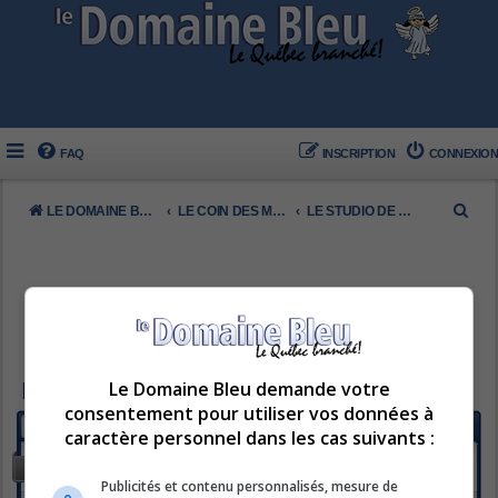
FAQ
INSCRIPTION
CONNEXION
R
LE DOMAINE BLEU
LE COIN DES MEMBRES
LE STUDIO DE PHOTOS
e
c
h
e
r
c
Le Domaine Bleu demande votre
LE STUDIO DE PHOTOS
consentement pour utiliser vos données à
h
FORUM
caractère personnel dans les cas suivants :
e
PHOTOS DU JOUR
r
Sujets :
3
Publicités et contenu personnalisés, mesure de