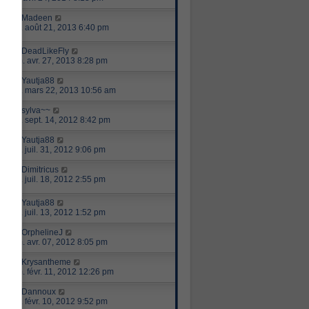
par
Madeen
mer. août 21, 2013 6:40 pm
par
DeadLikeFly
sam. avr. 27, 2013 8:28 pm
par
Yautja88
ven. mars 22, 2013 10:56 am
par
sylva~~
ven. sept. 14, 2012 8:42 pm
par
Yautja88
mar. juil. 31, 2012 9:06 pm
par
Dimitricus
mer. juil. 18, 2012 2:55 pm
par
Yautja88
ven. juil. 13, 2012 1:52 pm
par
OrphelineJ
sam. avr. 07, 2012 8:05 pm
par
Krysantheme
sam. févr. 11, 2012 12:26 pm
par
Dannoux
ven. févr. 10, 2012 9:52 pm