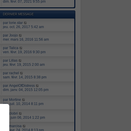
dim. févr. 07, 2021 9:55 pm
DERNIER MESSAGE
par
lorie.star
jeu. oct. 26, 2017 5:42 am
par
Joojo
mer. mars 16, 2016 11:56 am
par
Talica
ven. févr. 19, 2016 9:30 pm
par
Lillas
jeu. févr. 19, 2015 2:00 am
par
rachel
sam. févr. 14, 2015 8:38 pm
par
AngelOfDistress
dim. janv. 04, 2015 12:05 pm
par
Mortine
jeu. juil. 10, 2014 8:11 pm
par
clobri
ven. juin 06, 2014 1:22 pm
par
marcisa
jeu. avr. 24, 2014 8:13 pm