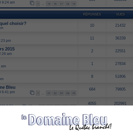
08 9:24 am
1
15
16
17
18
19
…
RÉPONSES
VUES
quel choisir?
10
21432
pm
11
36339
3:23 pm
ars 2015
2
22551
2:26 am
1
27834
7 am
8
51806
 pm
ne Bleu
684
79805
9 6:41 pm
1
31
32
33
34
35
…
4055
202991
2008 6:51 pm
1
199
200
201
202
203
…
wii u ?
2
31248
31 pm
indows
0
17520
 pm