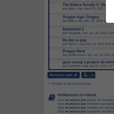
The Elders Scrolls V: Skyrim
par
italik
»
mar. mars 15, 2011 3:35 
Dragon Age: Origins
par
italik
»
mer. déc. 16, 2009 5:28 p
Battlefield 3
par
Yautja88
»
lun. avr. 18, 2011 3:2
Ds lite vs psp
par
Talica
»
mar. nov. 15, 2011 9:05 
Dragon Nest
par
ornitho-max
»
lun. oct. 24, 2011 
gros scoop a propos de nin
par
Earendil
»
mar. juil. 05, 2011 1:1
Nouveau sujet
Revenir à l’accueil du forum
PERMISSIONS DU FORUM
Vous
ne pouvez pas
publier de nouveaux
Vous
ne pouvez pas
répondre aux sujets
Vous
ne pouvez pas
modifier vos messa
Vous
ne pouvez pas
supprimer vos mess