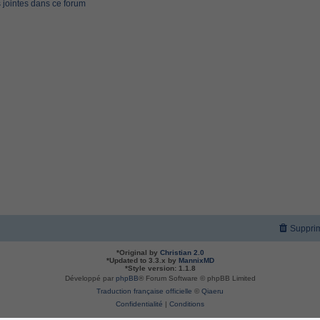
 jointes dans ce forum
Supprim
*
Original by
Christian 2.0
*
Updated to 3.3.x by
MannixMD
*
Style version: 1.1.8
Développé par
phpBB
® Forum Software © phpBB Limited
Traduction française officielle
©
Qiaeru
Confidentialité
|
Conditions