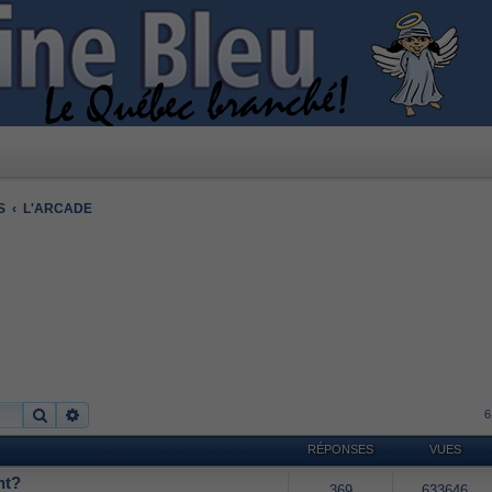
S
L'ARCADE
Rechercher
Recherche avancée
6
RÉPONSES
VUES
nt?
369
633646