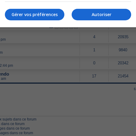
47
28733
pm
1
2
3
Gérer vos préférences
Autoriser
89
49369
m
1
2
3
4
5
4
20935
0 pm
1
9840
pm
0
20342
12:44 pm
tendo
17
21454
7 am
6
 sujets dans ce forum
 dans ce forum
ges dans ce forum
ages dans ce forum