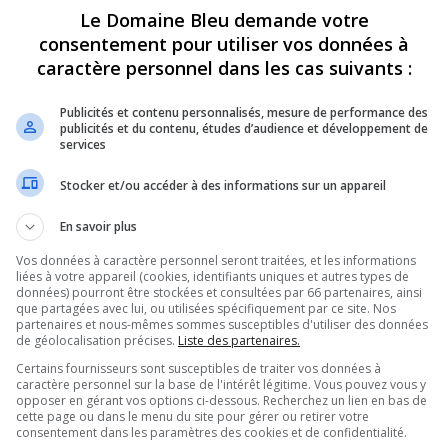
Le Domaine Bleu demande votre
164
45130
consentement pour utiliser vos données à
2 5:44 pm
1
5
6
7
8
9
…
caractère personnel dans les cas suivants :
2
11872
3 12:45 pm
Publicités et contenu personnalisés, mesure de performance des
arm
5
10760
publicités et du contenu, études d’audience et développement de
0 pm
services
4
14186
41 am
Stocker et/ou accéder à des informations sur un appareil
12
20379
37 pm
En savoir plus
44
29220
Vos données à caractère personnel seront traitées, et les informations
4:53 pm
1
2
3
liées à votre appareil (cookies, identifiants uniques et autres types de
données) pourront être stockées et consultées par 66 partenaires, ainsi
sur Facebook)
0
8165
que partagées avec lui, ou utilisées spécifiquement par ce site. Nos
52 pm
partenaires et nous-mêmes sommes susceptibles d'utiliser des données
de géolocalisation précises.
Liste des partenaires.
4
19963
31 pm
Certains fournisseurs sont susceptibles de traiter vos données à
caractère personnel sur la base de l'intérêt légitime. Vous pouvez vous y
7
20102
20 pm
opposer en gérant vos options ci-dessous. Recherchez un lien en bas de
cette page ou dans le menu du site pour gérer ou retirer votre
8
14216
consentement dans les paramètres des cookies et de confidentialité.
41 pm