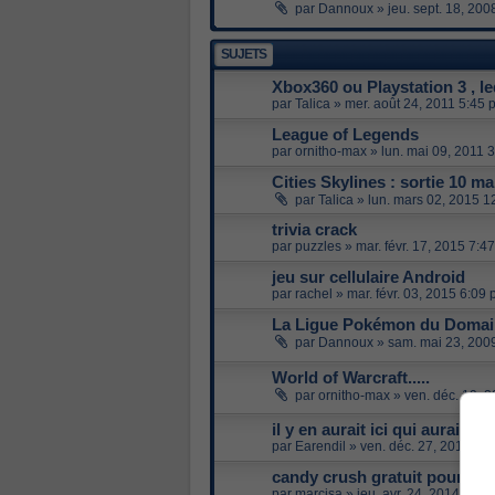
par
Dannoux
»
jeu. sept. 18, 20
SUJETS
Xbox360 ou Playstation 3 , le
par
Talica
»
mer. août 24, 2011 5:45 
League of Legends
par
ornitho-max
»
lun. mai 09, 2011 
Cities Skylines : sortie 10 m
par
Talica
»
lun. mars 02, 2015 1
trivia crack
par
puzzles
»
mar. févr. 17, 2015 7:4
jeu sur cellulaire Android
par
rachel
»
mar. févr. 03, 2015 6:09
La Ligue Pokémon du Domai
par
Dannoux
»
sam. mai 23, 200
World of Warcraft.....
par
ornitho-max
»
ven. déc. 19, 
il y en aurait ici qui aurait la 
par
Earendil
»
ven. déc. 27, 2013 7:
candy crush gratuit pour W
par
marcisa
»
jeu. avr. 24, 2014 8:13