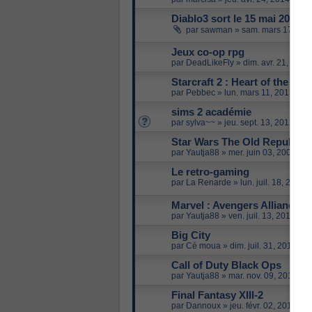
Diablo3 sort le 15 mai 2012!
par
sawman
»
sam. mars 17, 201
Jeux co-op rpg
par
DeadLikeFly
»
dim. avr. 21, 201
Starcraft 2 : Heart of the sw
par
Pebbec
»
lun. mars 11, 2013 4:2
sims 2 académie
par
sylva~~
»
jeu. sept. 13, 2012 11:
Star Wars The Old Republic
par
Yautja88
»
mer. juin 03, 2009 5:
Le retro-gaming
par
La Renarde
»
lun. juil. 18, 2011 
Marvel : Avengers Alliance (
par
Yautja88
»
ven. juil. 13, 2012 1:
Big City
par
Cé moua
»
dim. juil. 31, 2011 4:
Call of Duty Black Ops
par
Yautja88
»
mar. nov. 09, 2010 7:
Final Fantasy XIII-2
par
Dannoux
»
jeu. févr. 02, 2012 9: