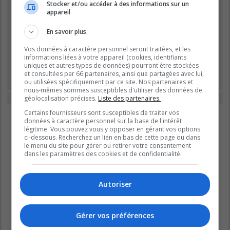
Stocker et/ou accéder à des informations sur un
appareil
Mot de passe :
En savoir plus
Se souvenir de moi
Vos données à caractère personnel seront traitées, et les
Masquer ma présence lors de cette session
informations liées à votre appareil (cookies, identifiants
uniques et autres types de données) pourront être stockées
et consultées par 66 partenaires, ainsi que partagées avec lui,
ou utilisées spécifiquement par ce site. Nos partenaires et
nous-mêmes sommes susceptibles d'utiliser des données de
géolocalisation précises.
Liste des partenaires.
Cette catégorie ne contient aucun forum.
Certains fournisseurs sont susceptibles de traiter vos
Aller
données à caractère personnel sur la base de l'intérêt
légitime. Vous pouvez vous y opposer en gérant vos options
ci-dessous. Recherchez un lien en bas de cette page ou dans
le menu du site pour gérer ou retirer votre consentement
dans les paramètres des cookies et de confidentialité.
Autoriser
Gérer vos préférences