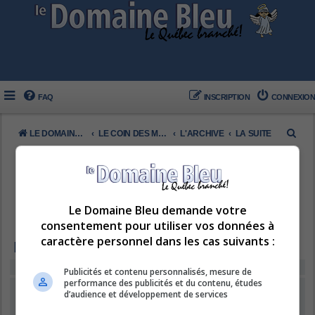
FAQ
INSCRIPTION
CONNEXION
R
LE DOMAINE BLEU
LE COIN DES MEMBRES
L'ARCHIVE
LA SUITE
e
c
h
e
Le Domaine Bleu demande votre
consentement pour utiliser vos données à
r
caractère personnel dans les cas suivants :
c
LA SUITE
h
Vous ne pouvez pas voir ou consulter les sujets de ce forum.
Publicités et contenu personnalisés, mesure de
e
performance des publicités et du contenu, études
CONNEXION
•
INSCRIPTION
d’audience et développement de services
r
Nom d’utilisateur :