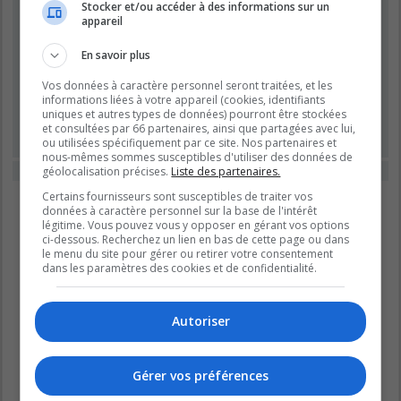
Stocker et/ou accéder à des informations sur un
appareil
Mot de passe :
En savoir plus
Se souvenir de moi
Vos données à caractère personnel seront traitées, et les
Masquer ma présence lors de cette session
informations liées à votre appareil (cookies, identifiants
uniques et autres types de données) pourront être stockées
et consultées par 66 partenaires, ainsi que partagées avec lui,
ou utilisées spécifiquement par ce site. Nos partenaires et
nous-mêmes sommes susceptibles d'utiliser des données de
géolocalisation précises.
Liste des partenaires.
Cette catégorie ne contient aucun forum.
Certains fournisseurs sont susceptibles de traiter vos
Aller
données à caractère personnel sur la base de l'intérêt
légitime. Vous pouvez vous y opposer en gérant vos options
ci-dessous. Recherchez un lien en bas de cette page ou dans
le menu du site pour gérer ou retirer votre consentement
dans les paramètres des cookies et de confidentialité.
Autoriser
Gérer vos préférences