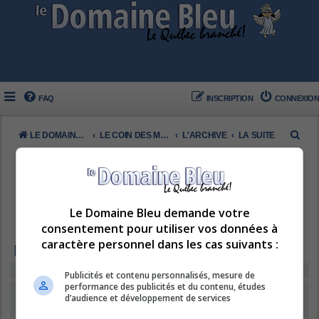
FAQ
INSCRIPTION
CONNEXION
R
LE DOMAINE BLEU
LE COIN DES MEMBRES
L'ARCHIVE
LA SUITE
e
c
h
e
Le Domaine Bleu demande votre
consentement pour utiliser vos données à
r
caractère personnel dans les cas suivants :
c
LA SUITE
h
Vous ne pouvez pas voir ou consulter les sujets de ce forum.
Publicités et contenu personnalisés, mesure de
e
performance des publicités et du contenu, études
CONNEXION
•
INSCRIPTION
d’audience et développement de services
r
Nom d’utilisateur :