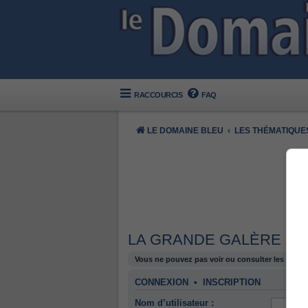
RACCOURCIS
FAQ
LE DOMAINE BLEU
LES THÉMATIQUE
LA GRANDE GALÈRE DU
Vous ne pouvez pas voir ou consulter les sujets
CONNEXION
•
INSCRIPTION
Nom d’utilisateur :