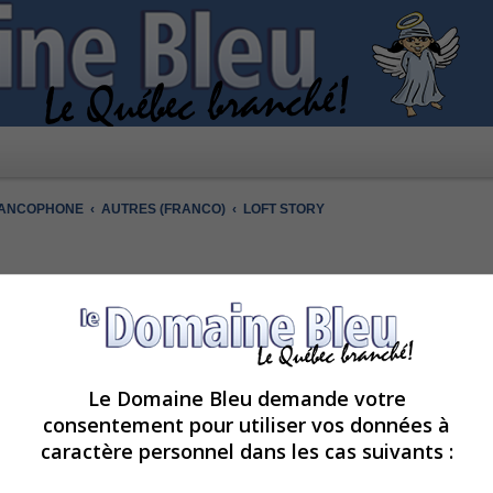
RANCOPHONE
AUTRES (FRANCO)
LOFT STORY
Le Domaine Bleu demande votre
SUJETS
MESSAGES
D
consentement pour utiliser vos données à
caractère personnel dans les cas suivants :
p
832
224170
m