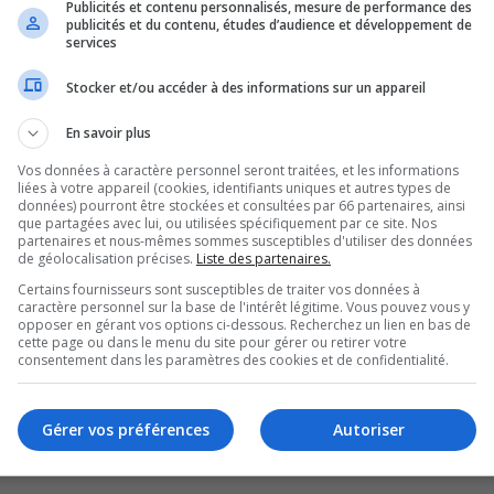
Publicités et contenu personnalisés, mesure de performance des
p
789
167933
l
publicités et du contenu, études d’audience et développement de
services
p
1195
231117
v
Stocker et/ou accéder à des informations sur un appareil
p
2294
218107
m
En savoir plus
p
1728
123238
m
Vos données à caractère personnel seront traitées, et les informations
liées à votre appareil (cookies, identifiants uniques et autres types de
p
données) pourront être stockées et consultées par 66 partenaires, ainsi
185
2476
l
que partagées avec lui, ou utilisées spécifiquement par ce site. Nos
partenaires et nous-mêmes sommes susceptibles d'utiliser des données
de géolocalisation précises.
Liste des partenaires.
Certains fournisseurs sont susceptibles de traiter vos données à
caractère personnel sur la base de l'intérêt légitime. Vous pouvez vous y
opposer en gérant vos options ci-dessous. Recherchez un lien en bas de
cette page ou dans le menu du site pour gérer ou retirer votre
consentement dans les paramètres des cookies et de confidentialité.
Gérer vos préférences
Autoriser