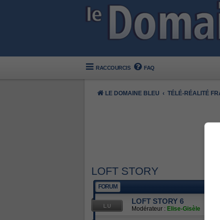
RACCOURCIS
FAQ
LE DOMAINE BLEU
TÉLÉ-RÉALITÉ F
LOFT STORY
FORUM
LOFT STORY 6
Modérateur :
Elise-Gisèle