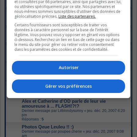
et consultées par 66 partenaires, ainsi que partagées avec lui,
Réponses :
8
ou utilisées spécifiquement par ce site. Nos partenaires et
nous-mêmes sommes susceptibles d'utiliser des données de
Gab et Steph : C'est fini pour vrai
géolocalisation précises.
Liste des partenaires.
Dernier message par
Kari
«
dim. janv. 20, 2008 5:03 am
Réponses :
208
1
8
9
10
11
…
Certains fournisseurs sont susceptibles de traiter vos
données à caractère personnel sur la base de l'intérêt
Gabriel
légitime. Vous pouvez vous y opposer en gérant vos options
Dernier message par
elena_3
«
mer. janv. 16, 2008 7:21 pm
ci-dessous. Recherchez un lien en bas de cette page ou dans
Réponses :
1
le menu du site pour gérer ou retirer votre consentement
OD: Gabriel avec Catherine dans un bar
dans les paramètres des cookies et de confidentialité.
Dernier message par
Ganesha
«
mar. janv. 08, 2008 6:37 pm
Réponses :
60
1
2
3
4
CARLE-YAN&ALEXANDRA FINI OFFICIELEMENT
Autoriser
Dernier message par
Mirianne
«
lun. janv. 07, 2008 11:00 am
Réponses :
45
1
2
3
Alex se confie dans Echos Vedette
Gérer vos préférences
Dernier message par
Ganesha
«
dim. déc. 23, 2007 8:54 am
Réponses :
16
Alex et Catherine d'OD parle de leur vie
amoureuse à ... FLASH!?!?
Dernier message par
Lilblondysunny
«
jeu. déc. 20, 2007 6:20
pm
Réponses :
5
Photos Qeue Leuleu !! :)
Dernier message par
poupee.cherie
«
jeu. déc. 20, 2007 9:08
am