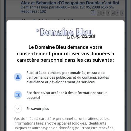
Alex et Sebastien d'Occupation Double c'est fini
Dernier message par
Nikki86
«
sam. avr. 05, 2008 6:56 pm
Réponses :
102
1
2
3
4
5
6
Alex d'od 4 dans virginie?
Dernier message par
LoRi
«
jeu. avr. 03, 2008 1:40 pm
Réponses :
13
Occupation double : Catherine et Carl...
Dernier message par
Manue
«
dim. mars 16, 2008 5:43 am
Réponses :
17
Le Domaine Bleu demande votre
Carl-Yan et Bianca Gervais
consentement pour utiliser vos données à
Dernier message par
onetreehill605
«
mer. mars 05, 2008 1:15
caractère personnel dans les cas suivants :
pm
Réponses :
72
1
2
3
4
Publicités et contenu personnalisés, mesure de
OD4 dans le summum...
performance des publicités et du contenu, études
Dernier message par
Stefany_drama
«
mer. févr. 27, 2008 1:31
d’audience et développement de services
pm
Réponses :
15
Stocker et/ou accéder à des informations sur un
Gabriel et Carl-Yann à l'Arcade
appareil
Dernier message par
lélé
«
mar. févr. 26, 2008 5:11 pm
Réponses :
7
En savoir plus
5 Février 08 Alex et SebastienOD à TQS Flash
Dernier message par
lilipoune
«
lun. févr. 11, 2008 5:49 pm
Vos données à caractère personnel seront traitées, et les
Réponses :
3
informations liées à votre appareil (cookies, identifiants
Gabriel (OD4) serait le porte-parole
uniques et autres types de données) pourront être stockées
Dernier message par
rococo
«
dim. janv. 27, 2008 8:17 am