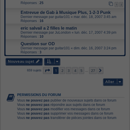
Réponses :
25
1
2
Entrevue de Gab à Musique Plus, 1-2-3 Punk
Dernier message par
guitar101
«
mar. déc. 18, 2007 3:45 am
Réponses :
16
eric salvail a 2 filles le matin
Dernier message par
JuLondon
«
lun. déc. 17, 2007 4:39 pm
Réponses :
10
Question sur OD
Dernier message par
guitar101
«
dim. déc. 16, 2007 3:24 pm
Réponses :
3
Nouveau sujet
Page
1
sur
27
1
2
3
4
5
27
Suivant
659 sujets
…
Aller
PERMISSIONS DU FORUM
Vous
ne pouvez pas
publier de nouveaux sujets dans ce forum
Vous
ne pouvez pas
répondre aux sujets dans ce forum
Vous
ne pouvez pas
modifier vos messages dans ce forum
Vous
ne pouvez pas
supprimer vos messages dans ce forum
Vous
ne pouvez pas
transférer de pièces jointes dans ce forum