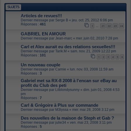
SUJETS
Articles de revues!!!
Dernier message par
Serge B
«
jeu. oct. 25, 2012 6:06 pm
Réponses :
461
1
21
22
23
24
…
GABRIEL EN AMOUR
Dernier message par
Jean-marc
«
mer. juin 02, 2010 7:28 pm
Carl et Alex aurait eu des relations sexuelles!!!
Dernier message par
Tarik.M
«
sam. nov. 21, 2009 12:22 pm
Réponses :
101
1
2
3
4
5
6
Un nouveau couple
Dernier message par
Carnie
«
lun. nov. 03, 2008 11:59 am
Réponses :
3
Gabriel met sa RX-8 2008 à l'encan sur eBay au
profit du Club des peti
Dernier message par
Lilblondysunny
«
dim. juin 01, 2008 4:53
pm
Réponses :
7
Carl & Grégoire à Plus sur commande
Dernier message par
M3lyssa
«
mer. mai 28, 2008 3:12 pm
Des nouvelles de la maison de Steph et Gab ?
Dernier message par
julie34
«
ven. mai 23, 2008 3:11 pm
Réponses :
5