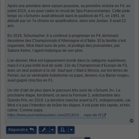
Après une première demi-saison poussive, sa première victoire en F4, en
juillet 2015, a eu pour cadre le circuit de Spa-Francorchamps. Cette piste
belge où «Schumi» avait déboulé dans le paddock de F1, en 1991, et
débuté par un 7e chrono en qualifications, dans une Jordan. Il avait 22
ans.
En 2016, Schumacher Jr a continué à progresser en F4, terminant
deuxième des Championnats d’Allemagne et d’Italie. Et la famille s’est
organisée, Mick étant suivi de près, et protégé des journalistes, par
Sabine Kehm, l’agent historique de son père.
L’an dernier, Mick est logiquement monté dans la catégorie supérieure,
mais il n’a pas brillé tout de suite: 12e du Championnat d’Europe de F3,
avec un seul podium à la clé. Sauf que c’était à Monza, sur les terres de
Ferrari, sur ce vénérable Autodrome où papa, devenu «Le Baron rouge»,
avait gagné cinq fois en F1.
Un clin d’œil de plus dans le parcours très suivi de «Schumi Jr». La
prochaine étape, forcément, ce sera la Formule 2, antichambre des
Grands Prix, en 2019. La dernière marche avant la F1, indispensable, car
Mick n’a pas l’intention de brûler les étapes. Il est juste très rapide, et très
calme. Comme papa.
https://www.journaldequebec.com/2018/10 ... rope-de-f3
H
a
Répondre
u
t