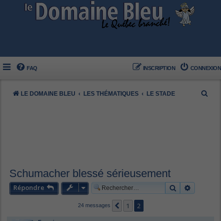
FAQ
INSCRIPTION
CONNEXION
R
LE DOMAINE BLEU
LES THÉMATIQUES
LE STADE
e
c
h
e
r
c
Schumacher blessé sérieusement
h
Répondre
Rechercher
Recherch
e
1
2
Précédent
24 messages
r