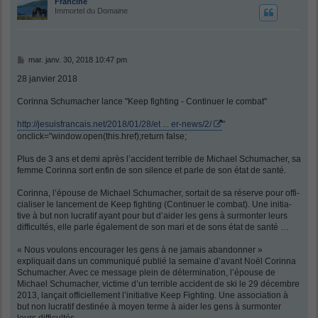
Francine
Immortel du Domaine
M
mar. janv. 30, 2018 10:47 pm
e
s
28 janvier 2018
s
a
Corinna Schu­ma­cher lance "Keep fighting - Conti­nuer le combat"
g
e
http://jesuisfrancais.net/2018/01/28/et ... er-news/2/
"
onclick="window.open(this.href);return false;
Plus de 3 ans et demi après l’accident terrible de Michael Schumacher, sa
femme Corinna sort enfin de son silence et parle de son état de santé.
Corinna, l’épouse de Michael Schu­ma­cher, sortait de sa réserve pour offi­
cia­li­ser le lance­ment de Keep figh­ting (Conti­nuer le combat). Une initia­
tive à but non lucra­tif ayant pour but d’ai­der les gens à surmon­ter leurs
diffi­cul­tés, elle parle également de son mari et de sons état de santé …
« Nous voulons encou­ra­ger les gens à ne jamais aban­don­ner »
expliquait dans un commu­niqué publié la semaine d’avant Noël Corinna
Schu­ma­cher. Avec ce message plein de déter­mi­na­tion, l’épouse de
Michael Schu­ma­cher, victime d’un terrible acci­dent de ski le 29 décembre
2013, lançait offi­ciel­le­ment l’ini­tia­tive Keep Figh­ting. Une asso­cia­tion à
but non lucra­tif desti­née à moyen terme à aider les gens à surmon­ter