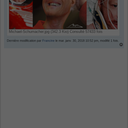
Michael-Schumacher.jpg (342.3 Kio) Consulté 57433 fois
Dernière modification par
Francine
le mar. janv. 30, 2018 10:52 pm, modifié 1 fois.
H
a
u
t