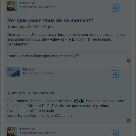
u
Dannoux
t
Seigneur de la Causerie
Re: Que jouez-vous en ce moment?
M
mer. janv. 20, 2021 9:31 pm
e
s
Un revenant... J'sais pas si ça dérange de faire un double poste, mais je
s
suis à fond dans Stardew Valley et Fire Emblem: Three Houses,
a
dernièrement.
g
e
Retrouvez mes écrits gratuits sur
Scribay
.
H
a
u
Madeen
t
Immortel du Domaine
M
dim. janv. 31, 2021 10:54 pm
e
s
Fire Emblem Three Houses est très bon!
J'ai fait deux des quatre
s
routes, plus l'histoire DLC. J'ai pris une pause avant d'y retourner
a
éventuellement faire le reste.
g
Ici sur Hyrule Warriors : Age of Calamity.
e
H
a
u
Dannoux
t
Seigneur de la Causerie