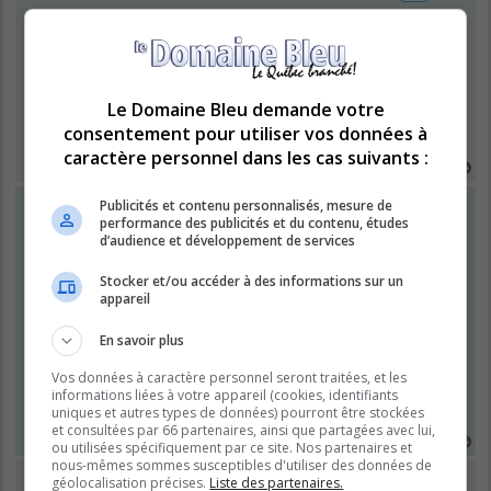
Re: Que jouez-vous en ce moment?
M
dim. sept. 14, 2014 9:04 pm
e
s
Tales of Xillia 2. 2ème partie (new game plus).
s
Le Domaine Bleu demande votre
a
g
consentement pour utiliser vos données à
e
Retrouvez mes écrits gratuits sur
Scribay
.
caractère personnel dans les cas suivants :
H
a
u
Nance83
Publicités et contenu personnalisés, mesure de
t
Illustre Pie
performance des publicités et du contenu, études
d’audience et développement de services
Re: Que jouez-vous en ce moment?
Stocker et/ou accéder à des informations sur un
M
mer. févr. 04, 2015 12:16 am
appareil
e
s
Avec ma vieille ordi (que je nomme Bertha) qui est en train de rendre
s
lentement l'âme, mais aussi mes problèmes de yeux, je ne peux jouer
En savoir plus
a
que des "anciens" jeux, ces temps-ci surtout Alpha Centuri et Roller
g
Coaster Tycoon.
e
Vos données à caractère personnel seront traitées, et les
informations liées à votre appareil (cookies, identifiants
Donne un poisson à un homme, il mangera un jour. Apprends-lui à
uniques et autres types de données) pourront être stockées
pêcher, il mangera toute sa vie.
et consultées par 66 partenaires, ainsi que partagées avec lui,
H
ou utilisées spécifiquement par ce site. Nos partenaires et
a
nous-mêmes sommes susceptibles d'utiliser des données de
u
Nance83
géolocalisation précises.
Liste des partenaires.
t
Illustre Pie