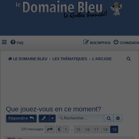
FAQ
INSCRIPTION
CONNEXION
R
LE DOMAINE BLEU
LES THÉMATIQUES
L'ARCADE
e
c
h
e
r
c
Que jouez-vous en ce moment?
h
Répondre
Rechercher
Recherch
e
Page
19
sur
19
1
15
16
17
18
19
Précédent
370 messages
…
r