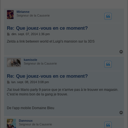
Mirianne
Seigneur de la Causerie
Re: Que jouez-vous en ce moment?
M
dim. sept. 07, 2014 1:36 pm
e
s
Zelda a link between world et Luigi's mansion sur la 3DS
s
a
H
g
a
e
u
kamisole
t
Seigneur de la Causerie
Re: Que jouez-vous en ce moment?
M
lun. sept. 08, 2014 3:08 pm
e
s
J'ai loué Mario party 9 parce que je n'arrive pas à le trouver en magasin.
s
C'est le moins bon de la gang je trouve.
a
g
e
De l'app mobile Domaine Bleu
H
a
u
Dannoux
t
Seigneur de la Causerie