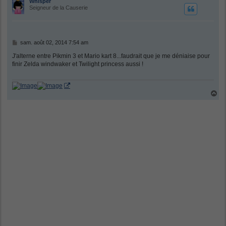
Whisper
Seigneur de la Causerie
M
sam. août 02, 2014 7:54 am
e
s
J'alterne entre Pikmin 3 et Mario kart 8...faudrait que je me déniaise pour
s
finir Zelda windwaker et Twilight princess aussi !
a
g
e
H
a
u
t