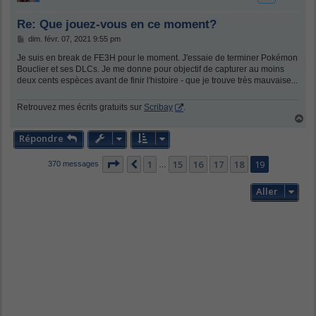
Re: Que jouez-vous en ce moment?
M
dim. févr. 07, 2021 9:55 pm
e
s
Je suis en break de FE3H pour le moment. J'essaie de terminer Pokémon
s
Bouclier et ses DLCs. Je me donne pour objectif de capturer au moins
a
deux cents espèces avant de finir l'histoire - que je trouve très mauvaise...
g
e
Retrouvez mes écrits gratuits sur
Scribay
.
H
a
Répondre
u
t
Page
19
sur
19
1
15
16
17
18
19
Précédent
370 messages
…
Aller