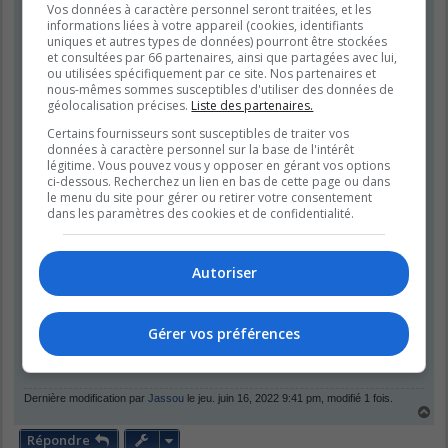
Vos données à caractère personnel seront traitées, et les
aussi être en échange de d'autres plants (cerise de terre j'aimerais). Mais
informations liées à votre appareil (cookies, identifiants
je suis très à l'aise de les donner pour rien du tout.
uniques et autres types de données) pourront être stockées
et consultées par 66 partenaires, ainsi que partagées avec lui,
Je suis à Montréal. J'en ai chez moi dans Hochelaga et encore plus dans
ou utilisées spécifiquement par ce site. Nos partenaires et
Villeray chez mon chum.
nous-mêmes sommes susceptibles d'utiliser des données de
géolocalisation précises.
Liste des partenaires.
Certains fournisseurs sont susceptibles de traiter vos
données à caractère personnel sur la base de l'intérêt
légitime. Vous pouvez vous y opposer en gérant vos options
ci-dessous. Recherchez un lien en bas de cette page ou dans
le menu du site pour gérer ou retirer votre consentement
dans les paramètres des cookies et de confidentialité.
Autoriser
Gérer vos préférences
Dernière modification par
Jassou
le jeu. juin 16, 2022 9:41 pm, modifié 1 fois.
H
a
Répondre
u