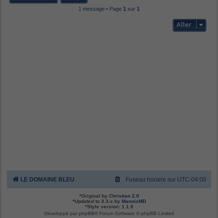
t
1 message • Page
1
sur
1
Aller
LE DOMAINE BLEU
Fuseau horaire sur
UTC-04:00
*
Original by
Christian 2.0
*
Updated to 3.3.x by
MannixMD
*
Style version: 1.1.8
Développé par
phpBB
® Forum Software © phpBB Limited