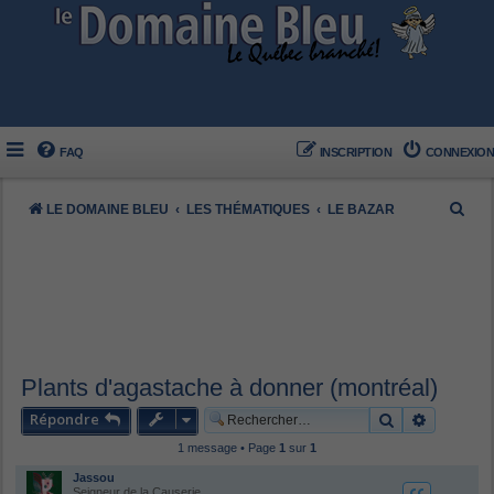
FAQ
INSCRIPTION
CONNEXION
R
LE DOMAINE BLEU
LES THÉMATIQUES
LE BAZAR
e
c
h
e
r
c
Plants d'agastache à donner (montréal)
h
Répondre
Rechercher
Recherch
e
1 message • Page
1
sur
1
r
Jassou
Seigneur de la Causerie