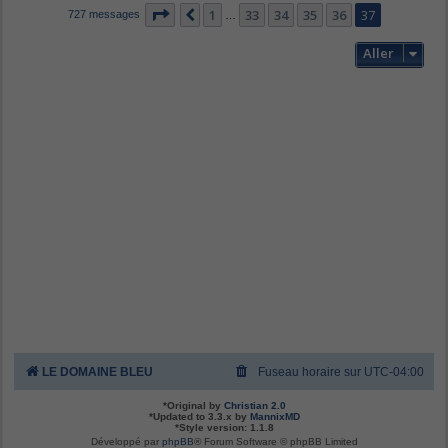
Page
37
sur
37
1
33
34
35
36
37
Précédent
727 messages
…
Aller
LE DOMAINE BLEU
Fuseau horaire sur
UTC-04:00
*
Original by
Christian 2.0
*
Updated to 3.3.x by
MannixMD
*
Style version: 1.1.8
Développé par
phpBB
® Forum Software © phpBB Limited