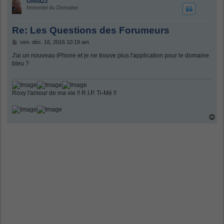
Olivia23
Immortel du Domaine
Re: Les Questions des Forumeurs
M
ven. déc. 16, 2016 10:19 am
e
s
J'ai un nouveau iPhone et je ne trouve plus l'application pour le domaine
s
bleu ?
a
g
e
Roxy l'amour de ma vie !! R.I.P. Ti-Mé !!
H
a
u
t