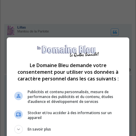
Lillas
Manitou de la Parlotte
Re: Les Questions des Forumeurs
M
ven. déc. 16, 2016 12:37 pm
e
s
Je sais pas ce que tu utilisais avant mais il faut télécharger tapatalk et
s
faire une recherche pour trouver le domaine bleu
Le Domaine Bleu demande votre
a
H
consentement pour utiliser vos données à
g
a
e
caractère personnel dans les cas suivants :
u
Olivia23
t
Immortel du Domaine
Publicités et contenu personnalisés, mesure de
Re: Les Questions des Forumeurs
performance des publicités et du contenu, études
d’audience et développement de services
M
dim. déc. 18, 2016 10:17 am
e
s
Merci pour l'info j'essaye cela
Stocker et/ou accéder à des informations sur un
s
appareil
a
g
e
En savoir plus
Roxy l'amour de ma vie !! R.I.P. Ti-Mé !!