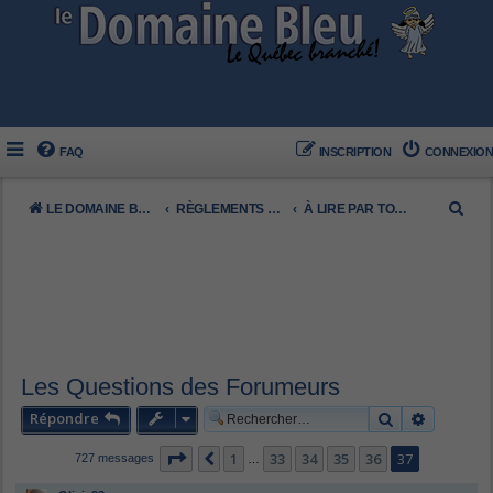
FAQ
INSCRIPTION
CONNEXION
R
LE DOMAINE BLEU
RÈGLEMENTS DU FORUM
À LIRE PAR TOUS LES FORUMEURS
e
c
h
e
r
c
Les Questions des Forumeurs
h
Répondre
Rechercher
Recherch
e
Page
37
sur
37
1
33
34
35
36
37
Précédent
727 messages
…
r