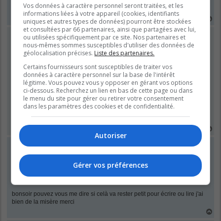
Vos données à caractère personnel seront traitées, et les
informations liées à votre appareil (cookies, identifiants
H
uniques et autres types de données) pourront être stockées
a
et consultées par 66 partenaires, ainsi que partagées avec lui,
u
Skeletan
ou utilisées spécifiquement par ce site. Nos partenaires et
t
Seigneur de la Causerie
nous-mêmes sommes susceptibles d'utiliser des données de
géolocalisation précises.
Liste des partenaires.
Certains fournisseurs sont susceptibles de traiter vos
M
mer. mars 14, 2018 8:56 pm
données à caractère personnel sur la base de l'intérêt
e
légitime. Vous pouvez vous y opposer en gérant vos options
s
Je ne trouve pas le Domaine Bleu quand je fais une recherche dans
ci-dessous. Recherchez un lien en bas de cette page ou dans
s
Tapatalk. Qu'est-ce que je dois faire pour trouver le forum?
a
le menu du site pour gérer ou retirer votre consentement
g
dans les paramètres des cookies et de confidentialité.
e
Avatar créer par dgim-studio -
http://www.freepik.com
"
onclick="window.open(this.href);return false;
H
Autoriser
a
u
Helene4
t
Stagiaire
Gérer vos préférences
Re: Les Questions des Forumeurs
M
mer. avr. 03, 2024 8:35 pm
e
s
bonsoir pouvez vous me dire si celà va rester petit pour écrire ou lire j'ai
s
bien de la misère merci
a
H
g
a
e