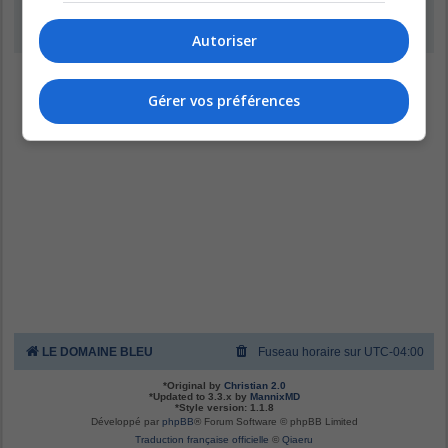
Inscription
Autoriser
Gérer vos préférences
LE DOMAINE BLEU
Fuseau horaire sur
UTC-04:00
*
Original by
Christian 2.0
*
Updated to 3.3.x by
MannixMD
*
Style version: 1.1.8
Développé par
phpBB
® Forum Software © phpBB Limited
Traduction française officielle
©
Qiaeru