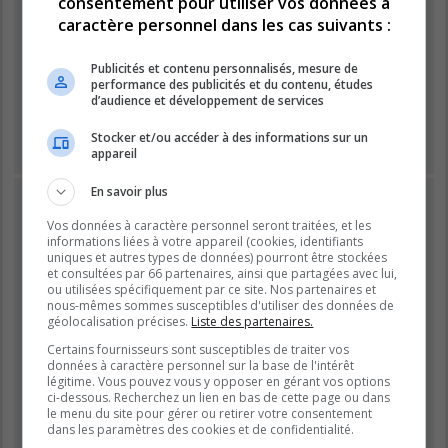
consentement pour utiliser vos données à
Mot de passe :
caractère personnel dans les cas suivants :
Publicités et contenu personnalisés, mesure de
performance des publicités et du contenu, études
Se souvenir de moi
d’audience et développement de services
Masquer ma présence lors de cette session
Stocker et/ou accéder à des informations sur un
appareil
En savoir plus
INSCRIPTION
Vos données à caractère personnel seront traitées, et les
Vous devez être inscrit avant de pouvoir vous connecter.
informations liées à votre appareil (cookies, identifiants
L’inscription est rapide et vous offre de nombreux avantages.
uniques et autres types de données) pourront être stockées
Les administrateurs du forum peuvent accorder des
et consultées par 66 partenaires, ainsi que partagées avec lui,
fonctionnalités supplémentaires aux utilisateurs inscrits. Avant
ou utilisées spécifiquement par ce site. Nos partenaires et
nous-mêmes sommes susceptibles d'utiliser des données de
de vous inscrire, assurez-vous d’avoir pris connaissance de
géolocalisation précises.
Liste des partenaires.
nos conditions d’utilisation et de notre politique de
confidentialité. Veuillez également prendre le temps de
Certains fournisseurs sont susceptibles de traiter vos
données à caractère personnel sur la base de l'intérêt
consulter attentivement toutes les règles du forum lors de votre
légitime. Vous pouvez vous y opposer en gérant vos options
navigation.
ci-dessous. Recherchez un lien en bas de cette page ou dans
le menu du site pour gérer ou retirer votre consentement
Conditions d’utilisation
|
Politique de confidentialité
dans les paramètres des cookies et de confidentialité.