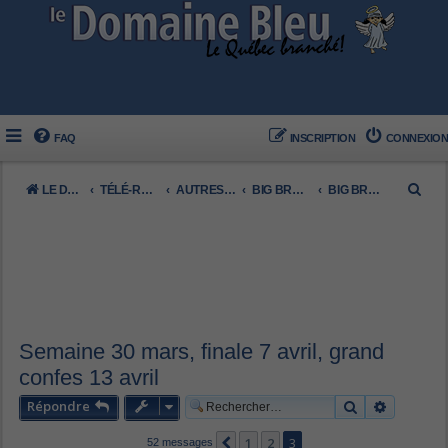
FAQ
INSCRIPTION
CONNEXION
R
LE DOMAINE BLEU
TÉLÉ-RÉALITÉ FRANCOPHONE
AUTRES (FRANCO)
BIG BROTHER QUÉBÉCOIS
BIG BROTHER CÉLÉBRITÉS 2025
e
c
h
e
r
c
Semaine 30 mars, finale 7 avril, grand
h
confes 13 avril
e
Répondre
Rechercher
Recherch
r
1
2
3
Précédent
52 messages