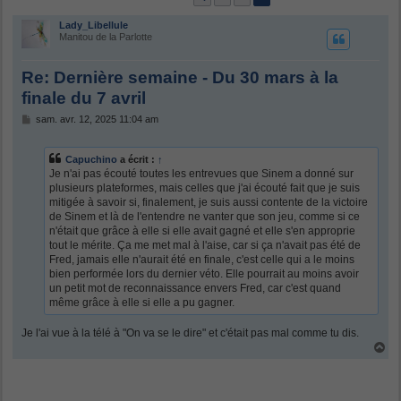
Lady_Libellule
Manitou de la Parlotte
Re: Dernière semaine - Du 30 mars à la
finale du 7 avril
M
sam. avr. 12, 2025 11:04 am
e
s
s
Capuchino
a écrit :
↑
a
Je n'ai pas écouté toutes les entrevues que Sinem a donné sur
g
plusieurs plateformes, mais celles que j'ai écouté fait que je suis
e
mitigée à savoir si, finalement, je suis aussi contente de la victoire
de Sinem et là de l'entendre ne vanter que son jeu, comme si ce
n'était que grâce à elle si elle avait gagné et elle s'en approprie
tout le mérite. Ça me met mal à l'aise, car si ça n'avait pas été de
Fred, jamais elle n'aurait été en finale, c'est celle qui a le moins
bien performée lors du dernier véto. Elle pourrait au moins avoir
un petit mot de reconnaissance envers Fred, car c'est quand
même grâce à elle si elle a pu gagner.
Je l'ai vue à la télé à "On va se le dire" et c'était pas mal comme tu dis.
H
a
u
t