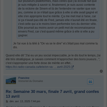
sur plusieurs plateformes, mais celles que j'ai écouté fait que
je suis mitigée à savoir si, finalement, je suis aussi contente
de la victoire de Sinem et là de l'entendre ne vanter que son
jeu, comme si ce n'était que grâce à elle si elle avait gagné et
elle s'en approprie tout le mérite. Ça me met mal à l'aise, car
si ça n'avait pas été de Fred, jamais elle n'aurait été en finale,
c'est celle qui a le moins bien performée lors du dernier véto.
Elle pourrait au moins avoir un petit mot de reconnaissance
envers Fred, car c'est quand même grâce à elle si elle a pu
gagner.
Je l'ai vue à la télé à "On va se le dire" et c'était pas mal comme tu
dis.
Quand elle dit "J'ai eu un jeu social impeccable, je le dis tout le temps, j'ai
été très stratégique, je savais comment m'approcher des bons joueurs...",
c'est s'approprier une forte dose de mérite en effet...
https://ici.radio-canada.ca/tele/on-va- ... avril-2025
H
a
u
Francine
t
Immortel du Domaine
Re: Semaine 30 mars, finale 7 avril, grand confes
13 avril
M
dim. avr. 13, 2025 7:44 pm
e