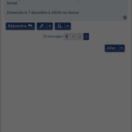
format.
Dimanche le 7 décembre à 18h30 sur Noovo
H
a
Répondre
u
t
1
2
3
Précédent
52 messages
Aller