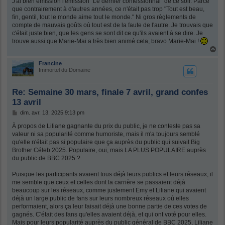
s
J'ai bien émission l'émission "Le dernier confessionnal" de ce soir. Parce
s
que contrairement à d'autres années, ce n'était pas trop "Tout est beau,
a
fin, gentil, tout le monde aime tout le monde." Ni gros règlements de
g
compte de mauvais goûts où tout est de la faute de l'autre. Je trouvais que
e
c'était juste bien, que les gens se sont dit ce qu'ils avaient à se dire. Je
trouve aussi que Marie-Mai a très bien animé cela, bravo Marie-Mai !
H
a
u
Francine
t
Immortel du Domaine
Re: Semaine 30 mars, finale 7 avril, grand confes
13 avril
M
dim. avr. 13, 2025 9:13 pm
e
s
À propos de Liliane gagnante du prix du public, je ne conteste pas sa
s
valeur ni sa popularité comme humoriste, mais il m'a toujours semblé
a
qu'elle n'était pas si populaire que ça auprès du public qui suivait Big
g
Brother Céleb 2025. Populaire, oui, mais LA PLUS POPULAIRE auprès
e
du public de BBC 2025 ?
Puisque les participants avaient tous déjà leurs publics et leurs réseaux, il
me semble que ceux et celles dont la carrière se passaient déjà
beaucoup sur les réseaux, comme justement Emy et Liliane qui avaient
déjà un large public de fans sur leurs nombreux réseaux où elles
performaient, alors ça leur faisait déjà une bonne partie de ces votes de
gagnés. C'était des fans qu'elles avaient déjà, et qui ont voté pour elles.
Mais pour leurs popularité auprès du public général de BBC 2025, Liliane