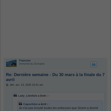
Francine
Immortel du Domaine
Re: Dernière semaine - Du 30 mars à la finale du 7
avril
M
dim. avr. 13, 2025 10:41 am
e
s
s
Lady_Libellule
a écrit :
↑
a
g
e
Capuchino
a écrit :
↑
Je n'ai pas écouté toutes les entrevues que Sinem a donné