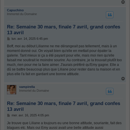
H
e
a
u
Capuchino
t
Immortel du Domaine
Re: Semaine 30 mars, finale 7 avril, grand confes
13 avril
M
lun. avr. 14, 2025 6:45 pm
e
s
Boff, moi au début Lilianne ne me dérangeait pas tellement, mais à un
s
moment donné oui. On voyait bien qu'elle en mettait pour épater la
a
galerie. Tant mieux si ça a été payant pour elle, mais moi rien qu'elle
g
faisait me soutirait le moindre sourire. Au contraire, je la trouvait plutôt too
e
much, rien pour me la faire aimer. J'aurais préféré qu'Emy gagne. Elle a
dû se battre beaucoup plus que Liliane pour rester dans la maison et en
plus elle l'a fait en gardant une bonne attitude.
H
a
u
vampirella
t
Immortel du Domaine
Re: Semaine 30 mars, finale 7 avril, grand confes
13 avril
M
mer. avr. 16, 2025 4:05 pm
e
s
Je trouve que Liliane a toujours eu une bonne attitude, souriante, fait des
s
blagues etc. Mais oui Emy aussi avait une belle attitude aussi