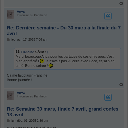
a
H
g
a
e
u
Anya
t
Intronisé au Panthéon
Re: Dernière semaine - Du 30 mars à la finale du 7
avril
M
jeu. avr. 17, 2025 7:06 am
e
s
s
Francine
a écrit :
↑
a
Merci beaucoup Anya pour tes partages de ces entrevues, c'est
g
bien apprécié !
Je n'avais pas vu celle avec Coco, et j'ai bien
e
aimé. Bonne soirée !
Ça me fait plaisir Francine.
Bonne journée !
H
a
u
Anya
t
Intronisé au Panthéon
Re: Semaine 30 mars, finale 7 avril, grand confes
13 avril
M
lun. déc. 01, 2025 2:36 pm
e
s