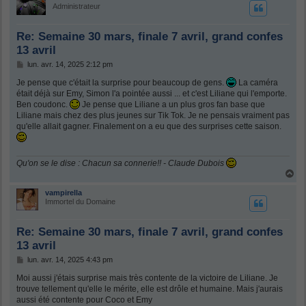
t
Administrateur
Re: Semaine 30 mars, finale 7 avril, grand confes
13 avril
M
lun. avr. 14, 2025 2:12 pm
e
s
Je pense que c'était la surprise pour beaucoup de gens.
La caméra
s
était déjà sur Emy, Simon l'a pointée aussi ... et c'est Liliane qui l'emporte.
a
Ben coudonc.
Je pense que Liliane a un plus gros fan base que
g
Liliane mais chez des plus jeunes sur Tik Tok. Je ne pensais vraiment pas
e
qu'elle allait gagner. Finalement on a eu que des surprises cette saison.
Qu'on se le dise : Chacun sa connerie!! - Claude Dubois
H
a
u
vampirella
t
Immortel du Domaine
Re: Semaine 30 mars, finale 7 avril, grand confes
13 avril
M
lun. avr. 14, 2025 4:43 pm
e
s
Moi aussi j'étais surprise mais très contente de la victoire de Liliane. Je
s
trouve tellement qu'elle le mérite, elle est drôle et humaine. Mais j'aurais
a
aussi été contente pour Coco et Emy
g