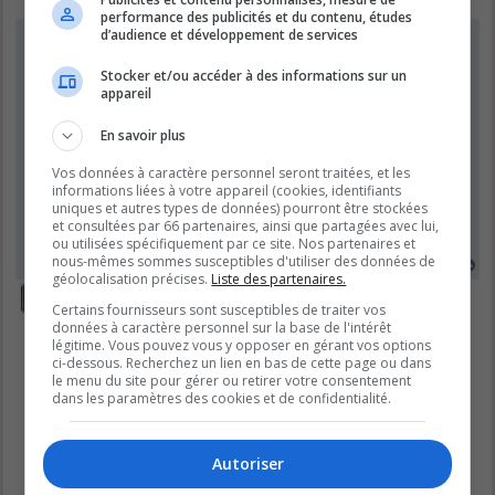
performance des publicités et du contenu, études
Capuchino
d’audience et développement de services
Immortel du Domaine
Stocker et/ou accéder à des informations sur un
appareil
Re: Les Traîtres 2025 - Lundi 24 mars à 20 h
sur Noovo et CRAVE
En savoir plus
M
mar. juin 03, 2025 5:25 pm
e
Vos données à caractère personnel seront traitées, et les
s
Moi c'est Karyne ou Karine qui m'a le plus déplue. C'est fou comment elle
informations liées à votre appareil (cookies, identifiants
s
était "agressive" on sentait qu'elle avait été vraiment très blessée dans
a
uniques et autres types de données) pourront être stockées
son égo. Elle pis Mike allaient sûrement faire le jeu en pensant qu'ils
g
et consultées par 66 partenaires, ainsi que partagées avec lui,
seraient extraordinaires et qu'ils allaient gagner les doigts dans le nez. Et
e
ou utilisées spécifiquement par ce site. Nos partenaires et
ce n'est pas arrivé et on dirait qu'ils sont restés amers de ça.
nous-mêmes sommes susceptibles d'utiliser des données de
H
géolocalisation précises.
Liste des partenaires.
a
Répondre
u
Certains fournisseurs sont susceptibles de traiter vos
t
données à caractère personnel sur la base de l'intérêt
1
2
3
Précédent
41 messages
légitime. Vous pouvez vous y opposer en gérant vos options
ci-dessous. Recherchez un lien en bas de cette page ou dans
Aller
le menu du site pour gérer ou retirer votre consentement
dans les paramètres des cookies et de confidentialité.
Autoriser