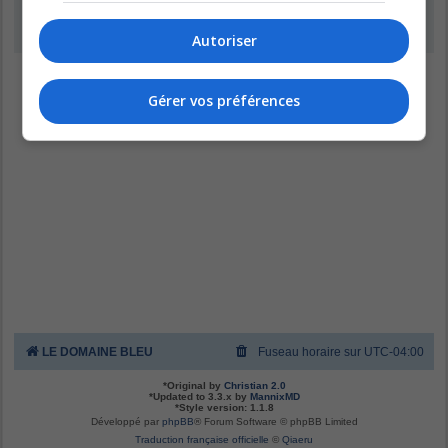
Inscription
Autoriser
Gérer vos préférences
LE DOMAINE BLEU
Fuseau horaire sur
UTC-04:00
*
Original by
Christian 2.0
*
Updated to 3.3.x by
MannixMD
*
Style version: 1.1.8
Développé par
phpBB
® Forum Software © phpBB Limited
Traduction française officielle
©
Qiaeru