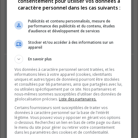
consentement pour utiliser vos données à
Mot de passe :
caractère personnel dans les cas suivants :
Publicités et contenu personnalisés, mesure de
performance des publicités et du contenu, études
Se souvenir de moi
d’audience et développement de services
Masquer ma présence lors de cette session
Stocker et/ou accéder à des informations sur un
appareil
En savoir plus
INSCRIPTION
Vos données à caractère personnel seront traitées, et les
Vous devez être inscrit avant de pouvoir vous connecter.
informations liées à votre appareil (cookies, identifiants
L’inscription est rapide et vous offre de nombreux avantages.
uniques et autres types de données) pourront être stockées
Les administrateurs du forum peuvent accorder des
et consultées par 66 partenaires, ainsi que partagées avec lui,
fonctionnalités supplémentaires aux utilisateurs inscrits. Avant
ou utilisées spécifiquement par ce site. Nos partenaires et
nous-mêmes sommes susceptibles d'utiliser des données de
de vous inscrire, assurez-vous d’avoir pris connaissance de
géolocalisation précises.
Liste des partenaires.
nos conditions d’utilisation et de notre politique de
confidentialité. Veuillez également prendre le temps de
Certains fournisseurs sont susceptibles de traiter vos
données à caractère personnel sur la base de l'intérêt
consulter attentivement toutes les règles du forum lors de votre
légitime. Vous pouvez vous y opposer en gérant vos options
navigation.
ci-dessous. Recherchez un lien en bas de cette page ou dans
le menu du site pour gérer ou retirer votre consentement
Conditions d’utilisation
|
Politique de confidentialité
dans les paramètres des cookies et de confidentialité.