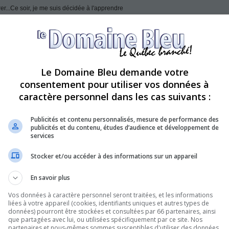
rer...Ce soir, je me suis décidée à l'apprendre
eds de Léa de Céline Dion
Le Domaine Bleu demande votre
consentement pour utiliser vos données à
caractère personnel dans les cas suivants :
Publicités et contenu personnalisés, mesure de performance des
publicités et du contenu, études d’audience et développement de
services
Stocker et/ou accéder à des informations sur un appareil
En savoir plus
Vos données à caractère personnel seront traitées, et les informations
liées à votre appareil (cookies, identifiants uniques et autres types de
e du dernier album de Céline. Bravo pour ta version Annouk !!
données) pourront être stockées et consultées par 66 partenaires, ainsi
que partagées avec lui, ou utilisées spécifiquement par ce site. Nos
partenaires et nous-mêmes sommes susceptibles d'utiliser des données