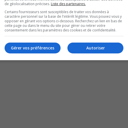
de géolocalisation précises.
Liste des partenaires.
Certains fournisseurs sont susceptibles de traiter vos données à
caractère personnel sur la base de l'intérêt légitime. Vous pouvez vous y
opposer en gérant vos options ci-dessous. Recherchez un lien en bas de
cette page ou dans le menu du site pour gérer ou retirer votre
consentement dans les paramètres des cookies et de confidentialité.
Gérer vos préférences
Autoriser
222 me